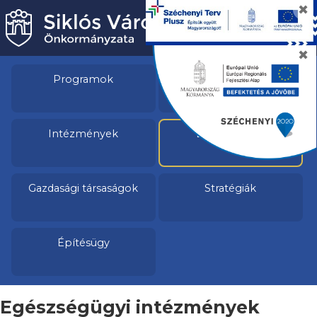
✖
✖
Programok
Pályázatok
Intézmények
Egészségügy
Gazdasági társaságok
Stratégiák
Építésügy
Egészségügyi intézmények