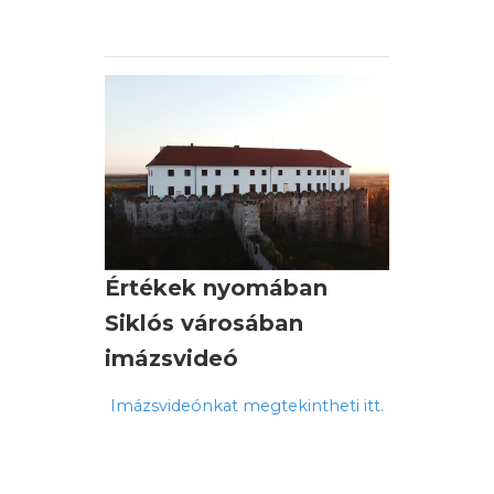
Önkormányzati Társulás
támogatásával készült 2025-ben.
Értékek nyomában
Siklós városában
imázsvideó
Imázsvideónkat megtekintheti itt.
Az imázsvideó az
Agrárminisztérium támogatásával