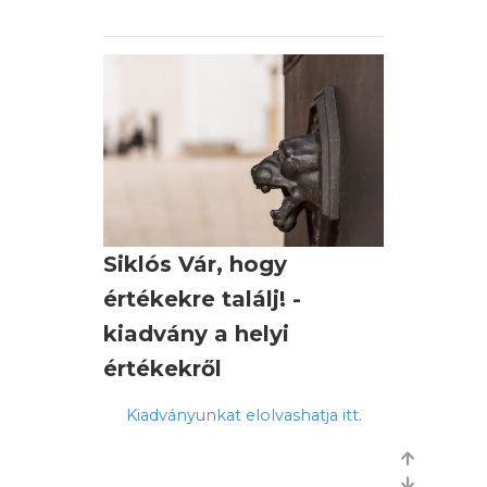
készült 2024-ben.
Siklós Vár, hogy
értékekre találj! -
kiadvány a helyi
értékekről
Kiadványunkat elolvashatja itt.
A kiadvány az Agrárminisztérium
támogatásával készült 2022-ben.
Previous