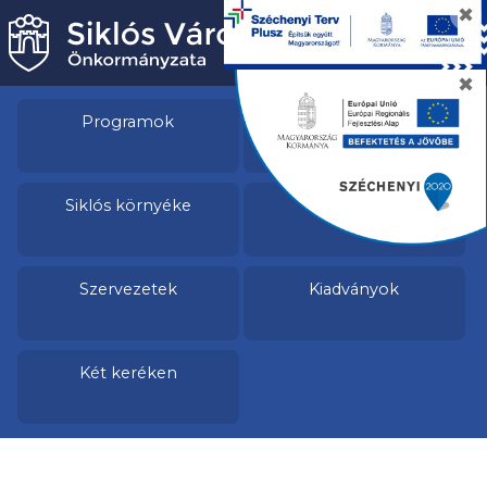
✖
✖
Programok
Látnivalók
Siklós környéke
Vendéglátás
Szervezetek
Kiadványok
Két keréken