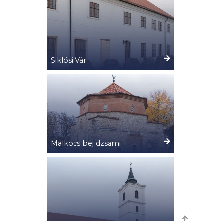
Siklósi Vár
Malkocs bej dzsámi