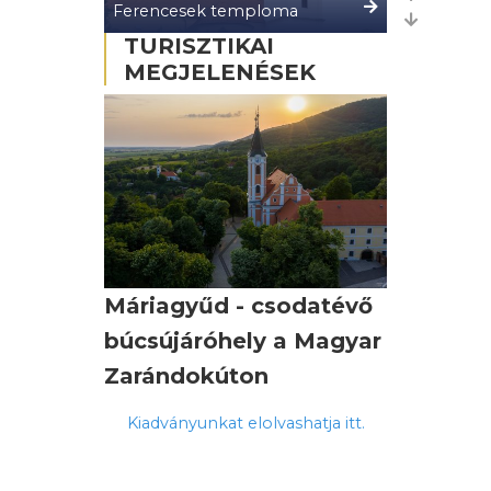
Ferencesek temploma
Previous
TURISZTIKAI
Next
MEGJELENÉSEK
Máriagyűd - csodatévő
búcsújáróhely a Magyar
Zarándokúton
Kiadványunkat elolvashatja itt.
A kiadvány a Magyar Zarándokút