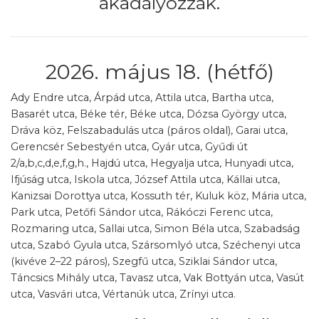
akadályozzák.
2026. május 18. (hétfő)
Ady Endre utca, Árpád utca, Attila utca, Bartha utca,
Basarét utca, Béke tér, Béke utca, Dózsa György utca,
Dráva köz, Felszabadulás utca (páros oldal), Garai utca,
Gerencsér Sebestyén utca, Gyár utca, Gyűdi út
2/a,b,c,d,e,f,g,h., Hajdú utca, Hegyalja utca, Hunyadi utca,
Ifjúság utca, Iskola utca, József Attila utca, Kállai utca,
Kanizsai Dorottya utca, Kossuth tér, Kuluk köz, Mária utca,
Park utca, Petőfi Sándor utca, Rákóczi Ferenc utca,
Rozmaring utca, Sallai utca, Simon Béla utca, Szabadság
utca, Szabó Gyula utca, Szársomlyó utca, Széchenyi utca
(kivéve 2–22 páros), Szegfű utca, Sziklai Sándor utca,
Táncsics Mihály utca, Tavasz utca, Vak Bottyán utca, Vasút
utca, Vasvári utca, Vértanúk utca, Zrínyi utca.