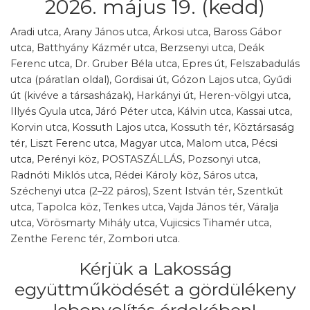
2026. május 19. (kedd)
Aradi utca, Arany János utca, Árkosi utca, Baross Gábor
utca, Batthyány Kázmér utca, Berzsenyi utca, Deák
Ferenc utca, Dr. Gruber Béla utca, Epres út, Felszabadulás
utca (páratlan oldal), Gordisai út, Gózon Lajos utca, Gyűdi
út (kivéve a társasházak), Harkányi út, Heren-völgyi utca,
Illyés Gyula utca, Járó Péter utca, Kálvin utca, Kassai utca,
Korvin utca, Kossuth Lajos utca, Kossuth tér, Köztársaság
tér, Liszt Ferenc utca, Magyar utca, Malom utca, Pécsi
utca, Perényi köz, POSTASZÁLLÁS, Pozsonyi utca,
Radnóti Miklós utca, Rédei Károly köz, Sáros utca,
Széchenyi utca (2–22 páros), Szent István tér, Szentkút
utca, Tapolca köz, Tenkes utca, Vajda János tér, Váralja
utca, Vörösmarty Mihály utca, Vujicsics Tihamér utca,
Zenthe Ferenc tér, Zombori utca.
Kérjük a Lakosság
együttműködését a gördülékeny
lebonyolítás érdekében!