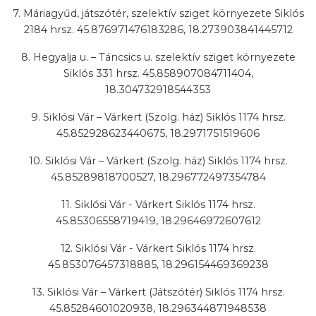
7. Máriagyűd, játszótér, szelektív sziget környezete Siklós
2184 hrsz. 45.876971476183286, 18.273903841445712
8. Hegyalja u. – Táncsics u. szelektív sziget környezete
Siklós 331 hrsz. 45.858907084711404,
18.304732918544353
9. Siklósi Vár – Várkert (Szolg. ház) Siklós 1174 hrsz.
45.852928623440675, 18.2971751519606
10. Siklósi Vár – Várkert (Szolg. ház) Siklós 1174 hrsz.
45.85289818700527, 18.296772497354784
11. Siklósi Vár - Várkert Siklós 1174 hrsz.
45.85306558719419, 18.29646972607612
12. Siklósi Vár - Várkert Siklós 1174 hrsz.
45.853076457318885, 18.296154469369238
13. Siklósi Vár – Várkert (Játszótér) Siklós 1174 hrsz.
45.85284601020938, 18.296344871948538