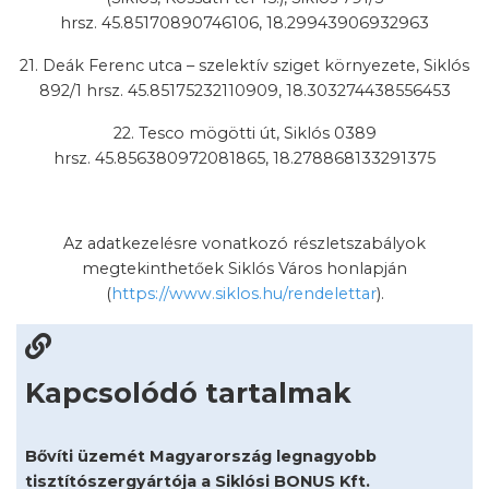
hrsz. 45.85170890746106, 18.29943906932963
21. Deák Ferenc utca – szelektív sziget környezete, Siklós
892/1 hrsz. 45.85175232110909, 18.303274438556453
22. Tesco mögötti út, Siklós 0389
hrsz. 45.856380972081865, 18.278868133291375
Az adatkezelésre vonatkozó részletszabályok
megtekinthetőek Siklós Város honlapján
(
https://www.siklos.hu/rendelettar
).
Kapcsolódó tartalmak
Bővíti üzemét Magyarország legnagyobb
tisztítószergyártója a Siklósi BONUS Kft.