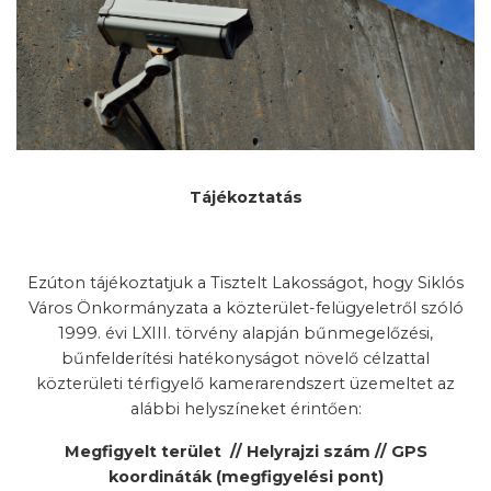
Tájékoztatás
Ezúton tájékoztatjuk a Tisztelt Lakosságot, hogy Siklós
Város Önkormányzata a közterület-felügyeletről szóló
1999. évi LXIII. törvény alapján bűnmegelőzési,
bűnfelderítési hatékonyságot növelő célzattal
közterületi térfigyelő kamerarendszert üzemeltet az
alábbi helyszíneket érintően:
Megfigyelt terület // Helyrajzi szám // GPS
koordináták (megfigyelési pont)