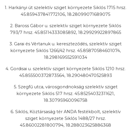
1. Harkányi út szelektív sziget környezete Siklós 1715 hrsz.
45.859437841772106, 18.28099071689075
2. Baross Gábor u. szelektív sziget környezete Siklós
793/7 hrsz. 45.85114333085892, 18.29929922897865
3. Garai és Vértanuk u. kereszteződés, szelektív sziget
környezete Siklós 1266/42 hrsz. 45.85870584601074,
18.298169552591034
4. Gordisai u. szelektív sziget környezete Siklós 1210 hrsz.
45.855500372873564, 18.290480470525893
5. Szegfű utca, városgondnokság szelektív sziget
környezete Siklós 517 hrsz. 45.85254032311621,
18.30795960096758
6. Siklós, Köztársaság tér ANDA festékbolt, szelektív
sziget környezete Siklós 1488/27 hrsz.
45.86002281800794, 18.288023625886368