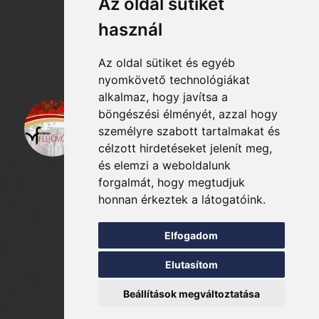
Az oldal sütiket
Katasztrófavédelem
használ
Az oldal sütiket és egyéb
nyomkövető technológiákat
alkalmaz, hogy javítsa a
böngészési élményét, azzal hogy
személyre szabott tartalmakat és
célzott hirdetéseket jelenít meg,
és elemzi a weboldalunk
forgalmát, hogy megtudjuk
honnan érkeztek a látogatóink.
Elfogadom
Elutasítom
© 2026 - Minden jog fentartva!
Beállítások megváltoztatása