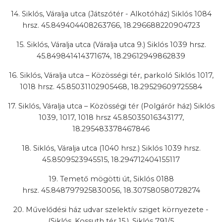
14. Siklós, Váralja utca (Játszótér - Alkotóház) Siklós 1084
hrsz. 45.849404408263766, 18.296688220904723
15. Siklós, Váralja utca (Váralja utca 9.) Siklós 1039 hrsz.
45.849841414371674, 18.29612949862839
16. Siklós, Váralja utca – Közösségi tér, parkoló Siklós 1017,
1018 hrsz. 45.85031102905468, 18.29529609725584
17. Siklós, Váralja utca – Közösségi tér (Polgárőr ház) Siklós
1039, 1017, 1018 hrsz 45.85035016343177,
18.295483378467846
18. Siklós, Váralja utca (1040 hrsz.) Siklós 1039 hrsz.
45.8509523945515, 18.294712404155117
19. Temető mögötti út, Siklós 0188
hrsz. 45.848797925830056, 18.307580580728274
20. Művelődési ház udvar szelektív sziget környezete -
(Siklós, Kossuth tér 15.), Siklós 791/5