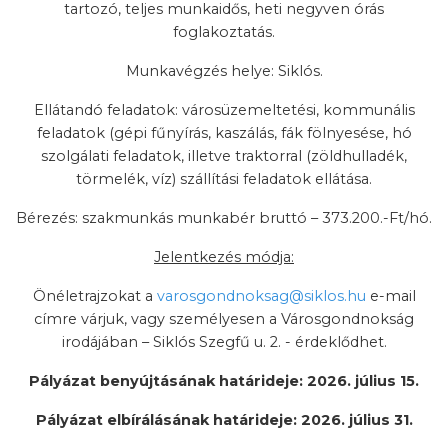
tartozó, teljes munkaidős, heti negyven órás
foglakoztatás.
Munkavégzés helye: Siklós.
Ellátandó feladatok: városüzemeltetési, kommunális
feladatok (gépi fűnyírás, kaszálás, fák fölnyesése, hó
szolgálati feladatok, illetve traktorral (zöldhulladék,
törmelék, víz) szállítási feladatok ellátása.
Bérezés: szakmunkás munkabér bruttó – 373.200.-Ft/hó.
Jelentkezés módja:
Önéletrajzokat a
varosgondnoksag@siklos.hu
e-mail
címre várjuk, vagy személyesen a Városgondnokság
irodájában – Siklós Szegfű u. 2. - érdeklődhet.
Pályázat benyújtásának határideje: 2026. július 15.
Pályázat elbírálásának határideje: 2026. július 31.