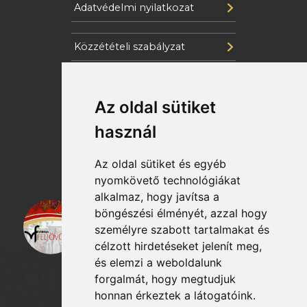
Adatvédelmi nyilatkozat
Közzétételi szabályzat
Cookie szabályzat
Az oldal sütiket
Katasztrófavédelem
használ
Az oldal sütiket és egyéb
nyomkövető technológiákat
alkalmaz, hogy javítsa a
böngészési élményét, azzal hogy
személyre szabott tartalmakat és
célzott hirdetéseket jelenít meg,
és elemzi a weboldalunk
forgalmát, hogy megtudjuk
honnan érkeztek a látogatóink.