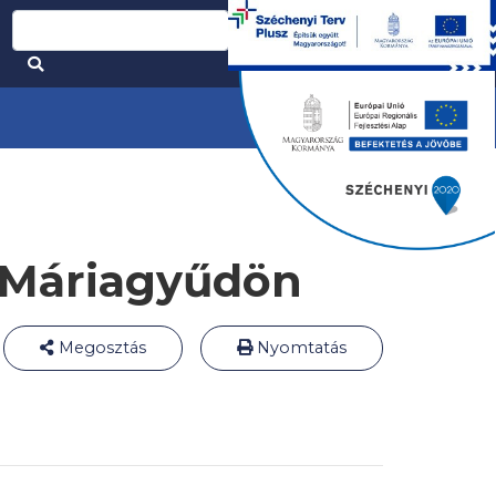
l Máriagyűdön
Megosztás
Nyomtatás