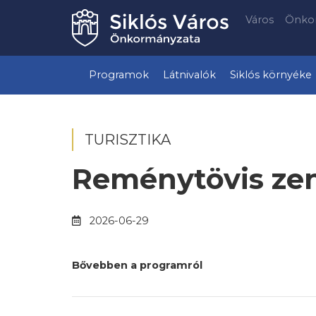
Város
Önko
Programok
Látnivalók
Siklós környéke
TURISZTIKA
Reménytövis zen
2026-06-29
Bővebben a programról