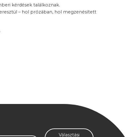
mberi kérdések találkoznak.
resztül – hol prózában, hol megzenésített
a
Választási