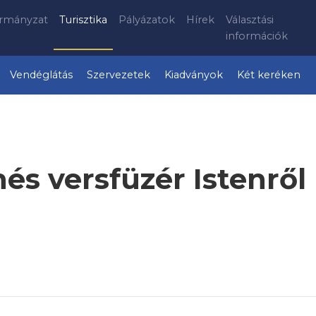
rmányzat
Turisztika
Pályázatok
Hírek
Választási
információk
Vendéglátás
Szervezetek
Kiadványok
Két keréken
és versfüzér Istenrő