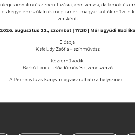
önleges irodalmi és zenei utazásra, ahol versek, dallamok és e
d és kegyelem szólalnak meg ismert magyar költők művein ke
versként.
2026. augusztus 22., szombat | 17:30 | Máriagyűdi Bazilik
Előadja:
Kisfaludy Zsófia – színművész
Közreműködik:
Barkó Laura – előadóművész, zeneszerző
A Reménytövis könyv megvásárolható a helyszínen.