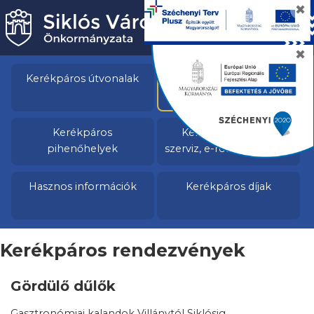
✖
✖
Kerékpáros útvonalak
Kerékpáros
rendezvények
Kerékpáros
Kerékpárbérlés és
pihenőhelyek
szerviz, e-roller és e-bike
Hasznos információk
Kerékpáros díjak
Kerékpáros rendezvények
Gördülő dűlők
Gasztronómiai kalandok Villánytól Siklósig