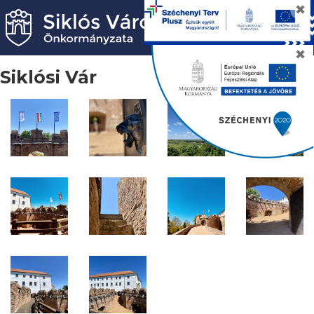
✖
✖
Siklósi Vár