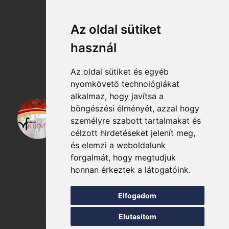
Cookie szabályzat
Az oldal sütiket
Katasztrófavédelem
használ
Az oldal sütiket és egyéb
nyomkövető technológiákat
alkalmaz, hogy javítsa a
böngészési élményét, azzal hogy
személyre szabott tartalmakat és
célzott hirdetéseket jelenít meg,
és elemzi a weboldalunk
forgalmát, hogy megtudjuk
honnan érkeztek a látogatóink.
Elfogadom
Elutasítom
© 2026 - Minden jog fentartva!