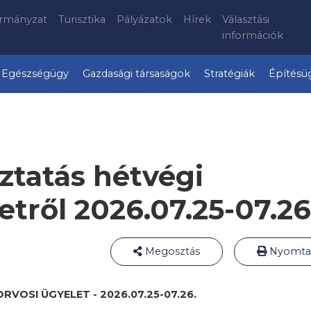
rmányzat
Turisztika
Pályázatok
Hírek
Választási
információk
Egészségügy
Gazdasági társaságok
Stratégiák
Építésü
ztatás hétvégi
etről 2026.07.25-07.26
Megosztás
Nyomta
RVOSI ÜGYELET - 2026.07.25-07.26.