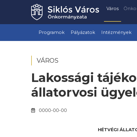
Város
Önko
Programok
Pályázatok
Intézmények
VÁROS
Lakossági tájéko
állatorvosi ügyel
0000-00-00
HÉTVÉGI ÁLLATO