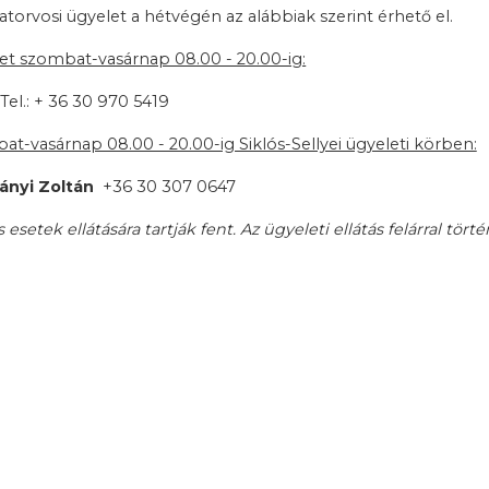
latorvosi ügyelet a hétvégén az alábbiak szerint érhető el.
elet szombat-vasárnap 08.00 - 20.00-ig:
Tel.: + 36 30 970 5419
bat-vasárnap 08.00 - 20.00-ig Siklós-Sellyei ügyeleti körben:
iányi Zoltán
+36 30 307 0647
esetek ellátására tartják fent. Az ügyeleti ellátás felárral törté