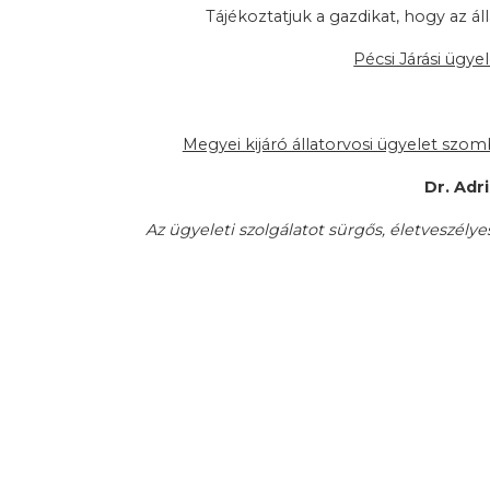
Tájékoztatjuk a gazdikat, hogy az ál
Pécsi Járási ügy
Megyei kijáró állatorvosi ügyelet szom
Dr. Adr
Az ügyeleti szolgálatot sürgős, életveszélyes 