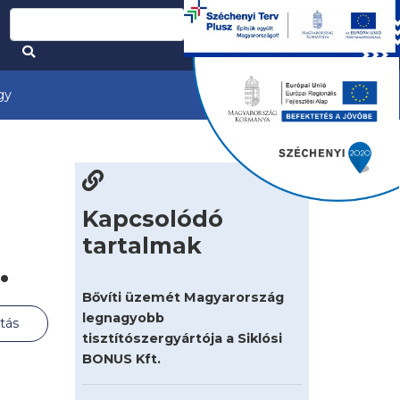
gy
Kapcsolódó
tartalmak
.
Bővíti üzemét Magyarország
legnagyobb
tás
tisztítószergyártója a Siklósi
BONUS Kft.